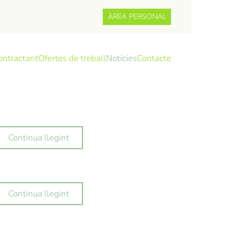
ÀREA PERSONAL
contractant
Ofertes de treball
Notícies
Contacte
Continua llegint
Continua llegint