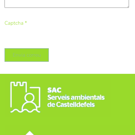
Captcha
*
Envia correu